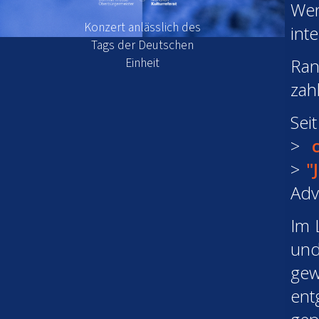
We
Konzert anlässlich des
int
Tags der Deutschen
Einheit
Ran
zah
Sei
"
Adv
Im 
und
ge
ent