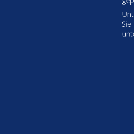
gep
Un
Sie
unt