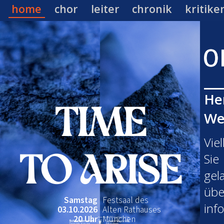
home
chor
leiter
chronik
kritike
He
TIME
We
Vie
Sie
TO ARISE
gel
üb
Samstag
Festsaal des
inf
03.10.2026
Alten Rathauses
20 Uhr
München